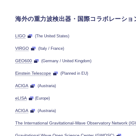
海外の重力波検出器・国際コラボレーショ
LIGO
(The United States)
VIRGO
(Italy / France)
GEO600
(Germany / United Kingdom)
Einstein Telescope
(Planned in EU)
ACIGA
(Austraria)
eLISA
(Europe)
ACIGA
(Austraria)
The International Gravitational-Wave Observatory Network (I
Gravitational Wave Open Science Center (GWOSC)